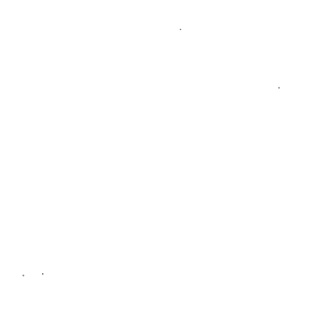
新闻资讯
阔别一年半，内马尔重返巴西队：