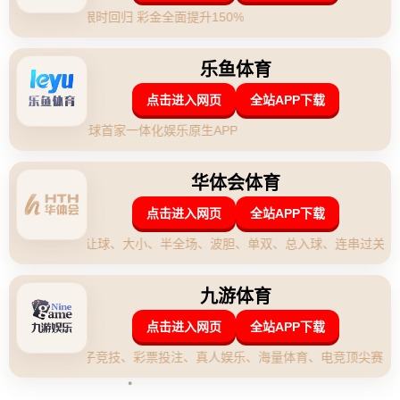
新闻资讯
卡鲁索脚踩Undefeated联名科比5，
轰下10分并强摘3次球权
篮球场上，总有一些瞬间让观众惊呼，这不仅因为运动
员的技艺高超，还因他们所展示的独特风格。当卡鲁索
穿着备受瞩目的Undefeated联名款科比5球鞋，砍下
10分并力压对手拿下3次抢断时，他无疑是比赛中的焦
点之一。