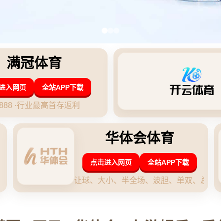
冕之路能否续写辉煌
09T18:21:18+08:00
2026
现力克对手，成功晋级决赛，再次向冠军宝座发起冲击。作为
场上展现了强大的统治力，尤其是上赛季的夺冠经历令人印象
场决赛中实现卫冕？本文将从球队现状、历史成绩以及对手分