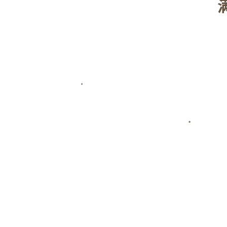
一、山东泰山晋级之路：实力与韧性并存