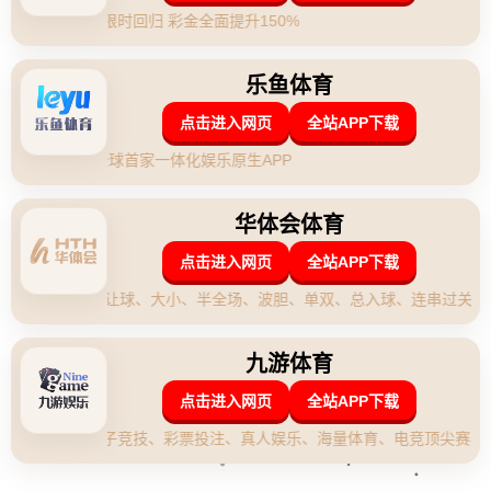
山西选手胡译乘勇夺全国蹦床网上个
人赛金牌
作者:
Admin
栏目:
新闻资讯
时间:
2025-10-11T18:21:19+08:00
2026
分享至:
在体育竞技的广阔舞台上，每一次突破都值得喝彩。近日，山西
运动员胡译乘在全国蹦床网上个人项目比赛中勇夺冠军，为家乡
争光，也为中国蹦床运动再添一抹亮色。这不仅是一场个人的胜
利，更是山西体育事业蓬勃发展的缩影。今天，我们就来聊聊这
位年轻选手的夺冠之路，以及背后蕴藏的努力与汗水。
胡译乘的冠军之路：天赋与努力并
存
胡译乘作为一名来自山西的年轻运动员，展现了非凡的天赋和顽
强的斗志。在本次全国蹦床网上个人项目比赛中，他以出色的技