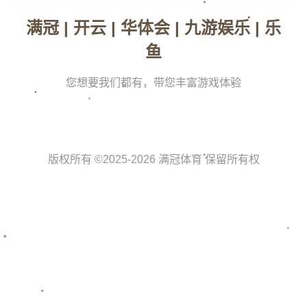
术和稳定的发挥，力压群雄，最终站上最高领奖台。据了解，
蹦
床运动
对身体协调性、爆发力和心理素质要求极高，而胡译乘在
比赛中展现出的每一个动作都堪称教科书级别，令人叹服。
从赛后的采访中可以看出，冠军并非偶然。胡译乘坦言，自己从
小学开始接触
蹦床网上项目
，每天高强度的训练几乎成为生活的
全部。无论是炎热的夏天还是寒冷的冬天，他从未懈怠。这种坚
持，正是他能够在
全国比赛
中脱颖而出的关键。
山西体育的骄傲：地方培养结硕果
提到胡译乘，就不得不提到他背后的支持力量——山西省的体育
培养体系。作为一个内陆省份，山西近年来在体育领域投入巨
大，尤其是在青少年人才培养上成效显著。像胡译乘这样的优秀
选手，正是地方体育系统多年耕耘的结果。他的成功，不仅是个
人的荣耀，也是
山西体育
发展的重要里程碑。
以胡译乘为例，我们可以看到，基层教练团队的专业指导、科学
的训练计划以及完善的赛事体系，都是造就冠军的重要因素。正
是这些“幕后英雄”的付出，让更多像他一样的年轻人有机会在
全
国蹦床比赛
中绽放光芒。