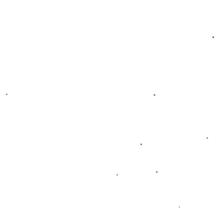
你的性别
你的邮箱
你的电话
你的备注
提交