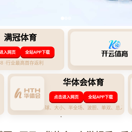
发失望情绪，多特蒙德受关注
15T10:22:28+08:00
2026
职业生涯产生深远影响。近日，前多特蒙德门将魏登费勒公开
为这一决定不仅影响了球员本人，也让多特蒙德球迷感到遗
竞争从来不乏话题，而萨内的这一举动无疑又为两家俱乐部的
看法
以及
萨内更换经纪人
的影响展开探讨，带您深入了解这一
员的发展始终保持高度关注。在接受采访时，他直言不讳地表
些失望。”
他认为，经纪人在球员职业规划中扮演着至关重