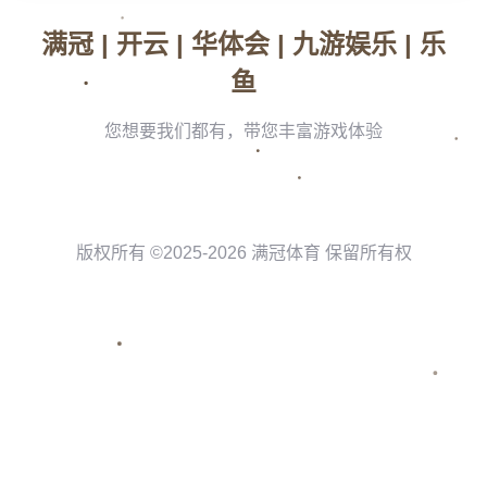
忆，赵心童从小就对台球表现出浓厚的兴趣，仅仅通过观看比赛
视频和简单的练习，他就能轻松完成一些高难度的击球动作。在
一次地方性的青少年比赛中，年纪轻轻的他一举击败了比自己大
几岁的对手，单杆破百的表现让在场的观众和教练都瞠目结舌。
那一刻，所有人都意识到，这个孩子绝非普通。
自学成才：拜师前的实力积累
更令人惊讶的是，在正式拜师之前，赵心童几乎是凭借自学走到
了这一步。他没有系统的训练环境，也没有专业教练的指导，仅
靠着对
斯诺克
的热爱和无数次的自我摸索，练就了一身扎实的基
本功。他常常会在家里用简陋的设备练习，甚至模仿职业选手的
姿势和策略。这种自发的学习能力，不仅体现了他对这项运动的
执着，也为他日后的爆发打下了坚实基础。一个典型的例子是，
他在一次社区比赛中，面对强劲对手时冷静地完成了一杆清台，
这种心理素质完全不像是一个11岁的孩子所能拥有的。
天赋与努力：成功背后的双重驱动
很多人将赵心童的成功归功于他的天赋，但其实，他的努力同样
不容忽视。每天数小时的练习、反复钻研每一杆的击球角度，这