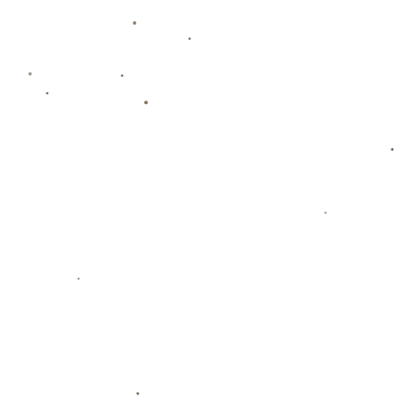
关注我们
栏目导航
关于壹号娱乐
新闻资讯
相关问答
联系我们