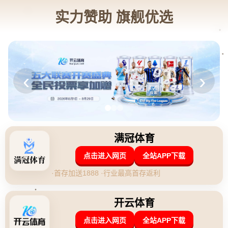
网站首页
新闻资讯
新闻资讯