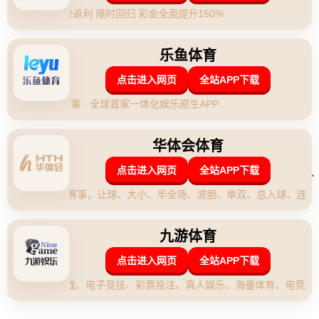
摩根：阿森纳若无顶级前锋加盟，难
圆冠军梦
作者:
Admin
栏目:
新闻资讯
时间:
2026-04-01T10:19:13+08:00
2026
分享至:
引言：阿森纳冠军梦为何总是遥不
可及
作为英超历史上的传统豪门，阿森纳近年来在联赛和欧战中的表
现令人扼腕。尽管球队在阿尔特塔的带领下逐步复苏，但距离真
正的冠军荣耀似乎总差一步。著名评论员皮尔斯·摩根的一席话点
破了关键：“除非阿森纳签下一名
世界级前锋
，否则他们永远无
法捧起重要的冠军奖杯。”这句话不仅引发了球迷热议，也直指
了球队目前的核心短板。今天，我们就来探讨为何一名顶级前锋
对阿森纳至关重要，以及他们如何才能实现冠军梦想。