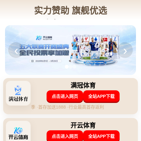
网站首页
新闻资讯
新闻资讯