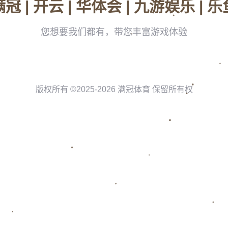
端也做得滴水不漏。他多次通过巧妙的布局迫使对手失误，为
，让人对他在第三阶段的表现充满期待。
丰富的选手，绝不会轻易认输。他在本场比赛中也有不少亮点，
段的某些局中，他曾打出过
单杆破百
的好成绩，显示出强大