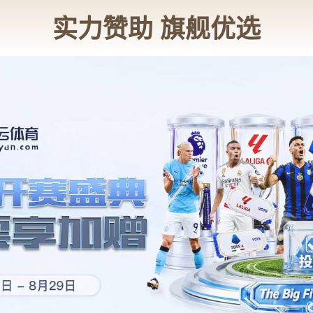
网站首页
关于壹号娱乐
新闻资讯
相关问答
联系我们
网站首页
新闻资讯
新闻资讯