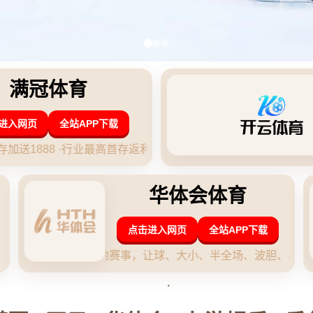
顿，决战今晚三阶段上演！
24T10:19:11+08:00
2026
年轻选手斯佳辉在与沃拉斯顿的激烈交锋中，凭借出色的发
这样的战况让人热血沸腾，而决定胜负的关键第三阶段将在今
理和耐力的双重考验。究竟谁能笑到最后？让我们一起关注这
的状态。作为中国斯诺克的新生代代表，他以沉稳的心态和精
关键局中的几次精彩
单杆高分
，不仅让对手沃拉斯顿倍感压
，足以证明斯佳辉在技术和策略上的全面优势。