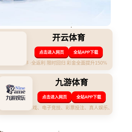
关注我们
栏目导航
关于壹号娱乐
新闻资讯
相关问答
联系我们