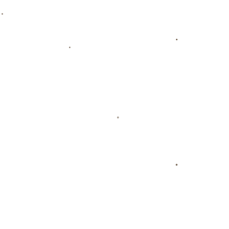
你的性别
你的电话