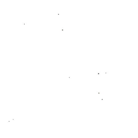
需求表单
你的姓名
你的性别
你的邮箱
你的电话
你的备注