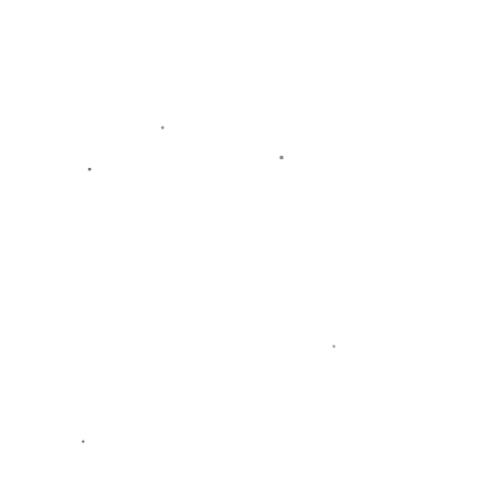
关注我们
栏目导航
关于壹号娱乐
新闻资讯
相关问答
联系我们