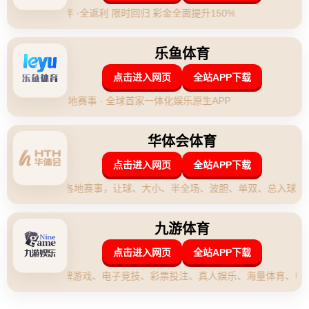
2023-2034杯开赛时间是什么时候
作者:
Admin
栏目:
新闻资讯
时间:
2026-06-01T10:19:12+08:00
2026
分享至:
在全球体育迷的热切期待中，各种国际赛事总是能点燃人们的热
情。而“2034杯”作为一项备受瞩目的赛事，其相关信息自然成
为大家关注的焦点。那么，
2023年2034杯什么时候开始
？这
个问题背后隐藏着怎样的故事和期待？本文将为你揭开谜底，带
你走进这场体育盛宴的前沿资讯。如果你也对这场赛事充满好
奇，那就继续往下看吧！